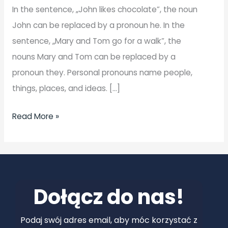
pronouns
In the sentence, „John likes chocolate”, the noun
(A1)-
John can be replaced by a pronoun he. In the
ćwiczenie
sentence, „Mary and Tom go for a walk”, the
1​
nouns Mary and Tom can be replaced by a
-
pronoun they. Personal pronouns name people,
wyjaśnienie
things, places, and ideas. […]
Read More »
Dołącz do nas!
Podaj swój adres email, aby móc korzystać z