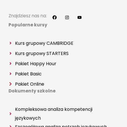
F
I
Y
a
n
o
c
s
u
Znajdziesz nas na:
e
t
t
b
a
u
Popularne kursy
o
g
b
o
r
e
k
a
m
Kurs grupowy CAMBRIDGE
Kurs grupowy
STARTERS
Pakiet Happy Hour
Pakiet Basic
Pakiet Online
Dokumenty szkolne
Kompleksowa analiza kompetencji
językowych
Szczegółowa analiza potrzeb językowych