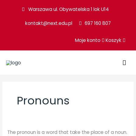
Przejdź
Warszawa ul. Obywatelska 1 lok U14
do
kontakt@next.edu.pl
697 160 807
treści
Moje konto
Koszyk
GŁ
ME
Pronouns
Personal
The pronoun is a word that take the place of a noun.