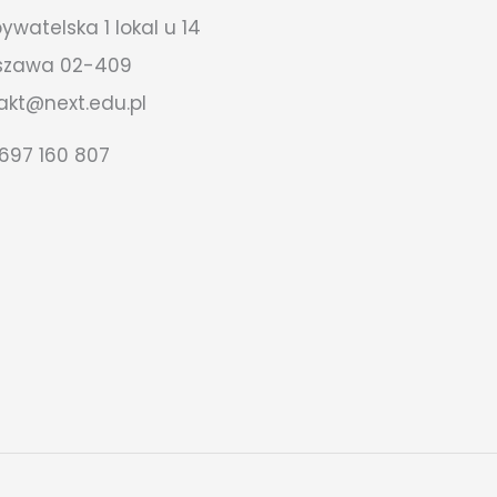
bywatelska 1 lokal u 14
szawa 02-409
akt@next.edu.pl
697 160 807