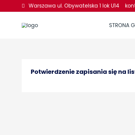
Przejdź
Warszawa ul. Obywatelska 1 lok U14
kon
do
treści
STRONA 
Potwierdzenie zapisania się na l