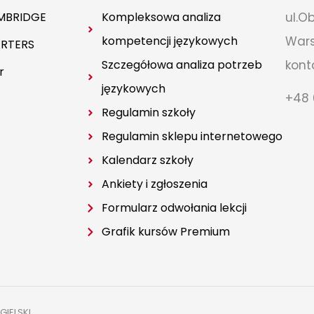
MBRIDGE
Kompleksowa analiza
ul.O
kompetencji językowych
War
RTERS
Szczegółowa analiza potrzeb
kont
r
językowych
+48 
Regulamin szkoły
Regulamin sklepu internetowego
Kalendarz szkoły
Ankiety i zgłoszenia
Formularz odwołania lekcji
Grafik kursów Premium
GIELSKI