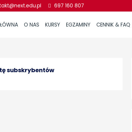
takt@next.edu.pl
697 160 807
GŁÓWNA
O NAS
KURSY
EGZAMINY
CENNIK & FAQ
istę subskrybentów