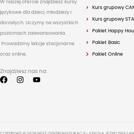
W naszej ofercie znajdziesz kursy
Kurs grupowy CA
językowe dla dzieci, młodzieży i
Kurs grupowy
STA
dorosłych. Uczymy na wszystkich
Pakiet Happy Hou
poziomach zaawansowania.
Pakiet Basic
Prowadzimy lekcje stacjonarne
Pakiet Online
oraz online.
Znajdziesz nas na:
F
I
Y
a
n
o
c
s
u
e
t
t
b
a
u
o
g
b
o
r
e
k
a
COPYRIGHT © 2026 NEXT CENTRUM EDUKACJI - SZKOŁA JĘZYKOWA | AN