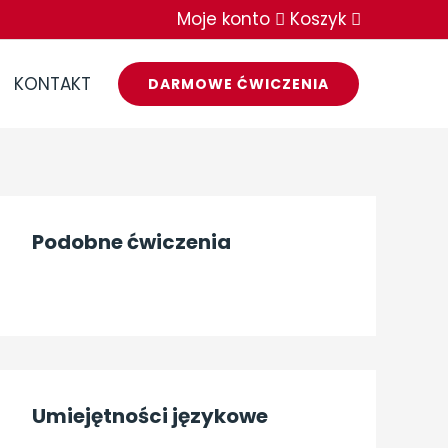
Moje konto
Koszyk
KONTAKT
DARMOWE ĆWICZENIA
Z
Podobne ćwiczenia
n
a
j
d
ź
Umiejętności językowe
ć