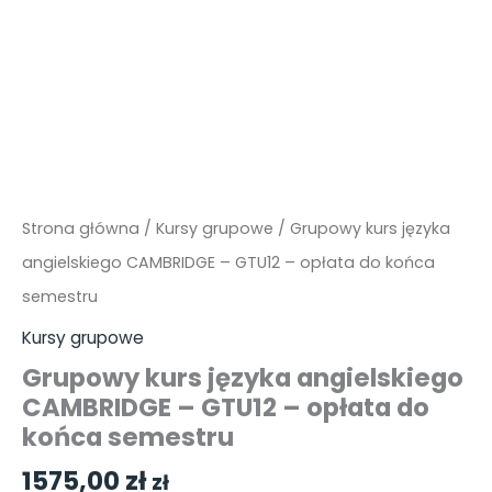
-
GTU12
-
opłata
do
końca
semestru
Strona główna
/
Kursy grupowe
/ Grupowy kurs języka
angielskiego CAMBRIDGE – GTU12 – opłata do końca
semestru
Kursy grupowe
Grupowy kurs języka angielskiego
CAMBRIDGE – GTU12 – opłata do
końca semestru
1575,00
zł
zł