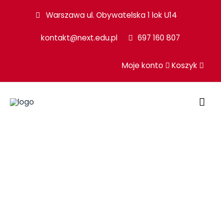
Przejdź
Warszawa ul. Obywatelska 1 lok U14
do
kontakt@next.edu.pl
697 160 807
treści
Moje konto
Koszyk
GŁ
ME
ilość
Grupowy
kurs
języka
angielskiego
CAMBRIDGE