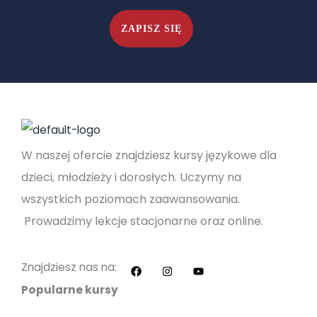
W naszej ofercie znajdziesz kursy językowe dla
dzieci, młodzieży i dorosłych. Uczymy na
wszystkich poziomach zaawansowania.
Prowadzimy lekcje stacjonarne oraz online.
F
I
Y
a
n
o
c
s
u
Znajdziesz nas na:
e
t
t
b
a
u
Popularne kursy
o
g
b
o
r
e