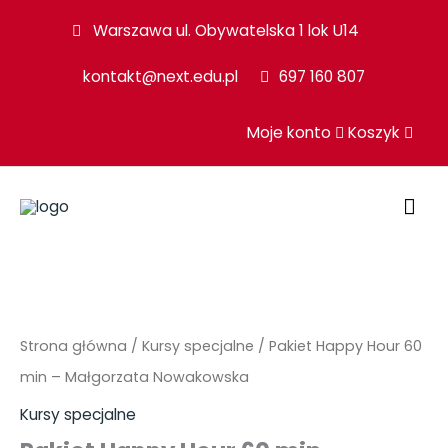
Przejdź
Warszawa ul. Obywatelska 1 lok U14
do
kontakt@next.edu.pl
697 160 807
treści
Moje konto
Koszyk
GŁ
ME
ilość
Pakiet
Happy
Strona główna
/
Kursy specjalne
/ Pakiet Happy Hour 60
Hour
min – Małgorzata Nowakowska
60
Kursy specjalne
min