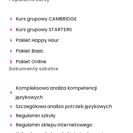
o
g
b
o
r
e
k
a
m
Kurs grupowy CAMBRIDGE
Kurs grupowy
STARTERS
Pakiet Happy Hour
Pakiet Basic
Pakiet Online
Dokumenty szkolne
Kompleksowa analiza kompetencji
językowych
Szczegółowa analiza potrzeb językowych
Regulamin szkoły
Regulamin sklepu internetowego