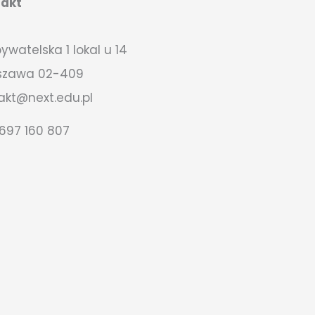
takt
bywatelska 1 lokal u 14
szawa 02-409
akt@next.edu.pl
697 160 807