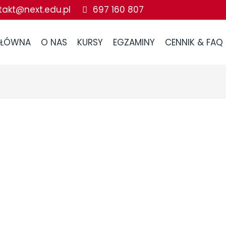
takt@next.edu.pl
697 160 807
GŁÓWNA
O NAS
KURSY
EGZAMINY
CENNIK & FAQ