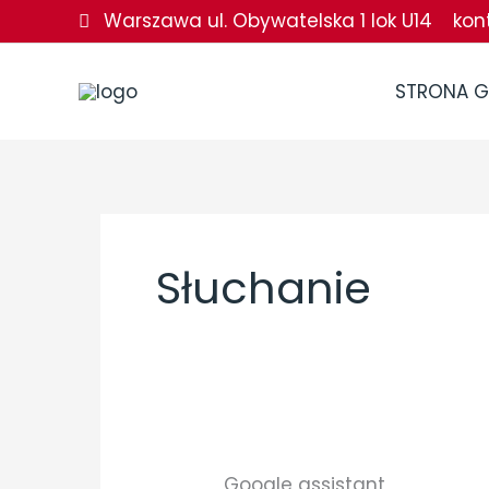
Przejdź
Warszawa ul. Obywatelska 1 lok U14
kon
do
treści
STRONA 
Słuchanie
Słuchanie
Google assistant