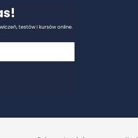
as!
iczeń, testów i kursów online.
ści