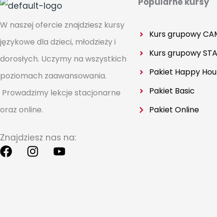
Popularne kursy
W naszej ofercie znajdziesz kursy
Kurs grupowy CA
językowe dla dzieci, młodzieży i
Kurs grupowy
STA
dorosłych. Uczymy na wszystkich
Pakiet Happy Hou
poziomach zaawansowania.
Pakiet Basic
Prowadzimy lekcje stacjonarne
Pakiet Online
oraz online.
Znajdziesz nas na:
F
I
Y
a
n
o
c
s
u
e
t
t
b
a
u
o
g
b