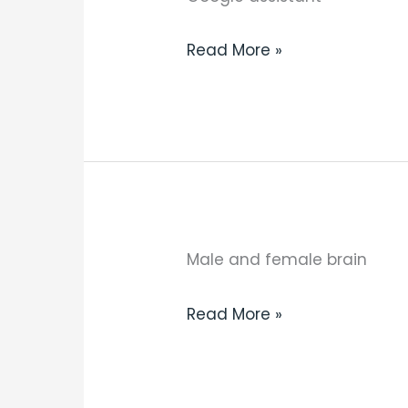
(A2)
Read More »
–
Google
assistant
(making
reservations)
Słuchanie
Male and female brain
(B1,
Read More »
B2)
–
Male