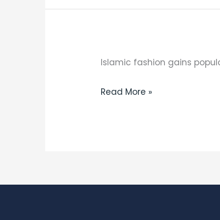
and
female
brain
Słuchanie
Islamic fashion gains popula
(B1)
Read More »
-
Islamic
fashion
gains
popularity