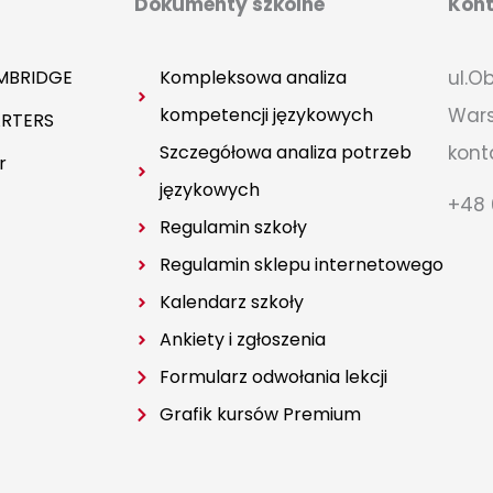
Dokumenty szkolne
Kon
MBRIDGE
Kompleksowa analiza
ul.O
kompetencji językowych
War
RTERS
Szczegółowa analiza potrzeb
kont
r
językowych
+48 
Regulamin szkoły
Regulamin sklepu internetowego
Kalendarz szkoły
Ankiety i zgłoszenia
Formularz odwołania lekcji
Grafik kursów Premium