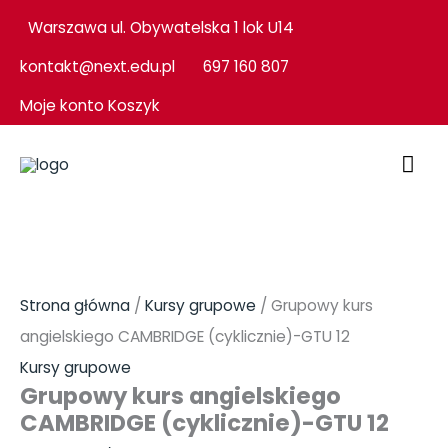
Przejdź
Warszawa ul. Obywatelska 1 lok U14
do
kontakt@next.edu.pl
697 160 807
treści
Moje konto
Koszyk
GŁ
ME
ilość
Grupowy
kurs
Strona główna
/
Kursy grupowe
/ Grupowy kurs
angielskiego
angielskiego CAMBRIDGE (cyklicznie)-GTU 12
CAMBRIDGE
Kursy grupowe
Grupowy kurs angielskiego
(cyklicznie)-
CAMBRIDGE (cyklicznie)-GTU 12
GTU