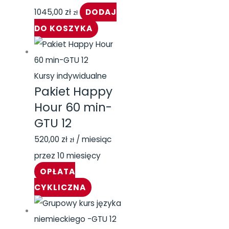
1045,00
zł
DODAJ
zł
DO KOSZYKA
Kursy indywidualne
Pakiet Happy
Hour 60 min-
GTU 12
520,00
zł
/ miesiąc
zł
przez 10 miesięcy
OPŁATA
CYKLICZNA