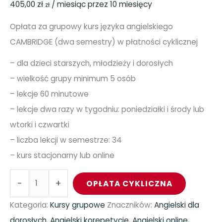
405,00
zł
/ miesiąc przez 10 miesięcy
12
zł
Opłata za grupowy kurs języka angielskiego
CAMBRIDGE (dwa semestry) w płatności cyklicznej
– dla dzieci starszych, młodzieży i dorosłych
– wielkość grupy minimum 5 osób
– lekcje 60 minutowe
– lekcje dwa razy w tygodniu: poniedziałki i środy lub
wtorki i czwartki
– liczba lekcji w semestrze: 34
– kurs stacjonarny lub online
-
+
OPŁATA CYKLICZNA
Kategoria:
Kursy grupowe
Znaczników:
Angielski dla
dorosłych
,
Angielski korepetycje
,
Angielski online
,