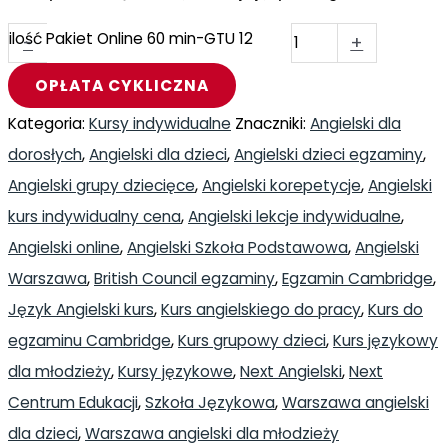
ilość Pakiet Online 60 min-GTU 12
-
+
OPŁATA CYKLICZNA
Kategoria:
Kursy indywidualne
Znaczniki:
Angielski dla
dorosłych
,
Angielski dla dzieci
,
Angielski dzieci egzaminy
,
Angielski grupy dziecięce
,
Angielski korepetycje
,
Angielski
kurs indywidualny cena
,
Angielski lekcje indywidualne
,
Angielski online
,
Angielski Szkoła Podstawowa
,
Angielski
Warszawa
,
British Council egzaminy
,
Egzamin Cambridge
,
Język Angielski kurs
,
Kurs angielskiego do pracy
,
Kurs do
egzaminu Cambridge
,
Kurs grupowy dzieci
,
Kurs językowy
dla młodzieży
,
Kursy językowe
,
Next Angielski
,
Next
Centrum Edukacji
,
Szkoła Językowa
,
Warszawa angielski
dla dzieci
,
Warszawa angielski dla młodzieży