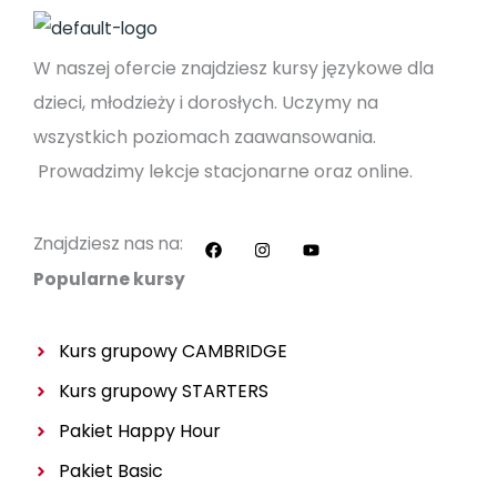
W naszej ofercie znajdziesz kursy językowe dla
dzieci, młodzieży i dorosłych. Uczymy na
wszystkich poziomach zaawansowania.
Prowadzimy lekcje stacjonarne oraz online.
F
I
Y
a
n
o
c
s
u
Znajdziesz nas na:
e
t
t
b
a
u
Popularne kursy
o
g
b
o
r
e
k
a
m
Kurs grupowy CAMBRIDGE
Kurs grupowy
STARTERS
Pakiet Happy Hour
Pakiet Basic