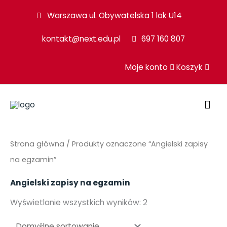
Przejdź
Warszawa ul. Obywatelska 1 lok U14
do
kontakt@next.edu.pl
697 160 807
treści
Moje konto
Koszyk
GŁ
ME
Strona główna
/ Produkty oznaczone “Angielski zapisy
na egzamin”
Angielski zapisy na egzamin
Wyświetlanie wszystkich wyników: 2