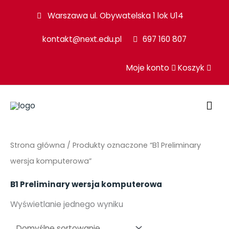
Przejdź
Warszawa ul. Obywatelska 1 lok U14
do
kontakt@next.edu.pl
697 160 807
treści
Moje konto
Koszyk
GŁ
ME
Strona główna
/ Produkty oznaczone “B1 Preliminary
wersja komputerowa”
B1 Preliminary wersja komputerowa
Wyświetlanie jednego wyniku