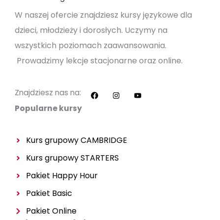
W naszej ofercie znajdziesz kursy językowe dla
dzieci, młodzieży i dorosłych. Uczymy na
wszystkich poziomach zaawansowania.
Prowadzimy lekcje stacjonarne oraz online.
F
I
Y
a
n
o
c
s
u
Znajdziesz nas na:
e
t
t
b
a
u
Popularne kursy
o
g
b
o
r
e
k
a
m
Kurs grupowy CAMBRIDGE
Kurs grupowy
STARTERS
Pakiet Happy Hour
Pakiet Basic
Pakiet Online