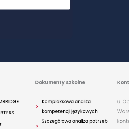
Dokumenty szkolne
Kon
MBRIDGE
Kompleksowa analiza
ul.O
kompetencji językowych
War
RTERS
Szczegółowa analiza potrzeb
kont
r