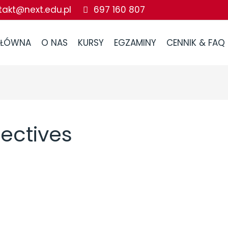
takt@next.edu.pl
697 160 807
GŁÓWNA
O NAS
KURSY
EGZAMINY
CENNIK & FAQ
ectives