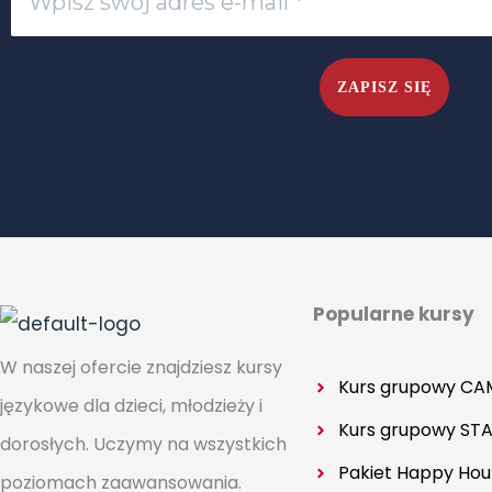
Popularne kursy
W naszej ofercie znajdziesz kursy
Kurs grupowy CA
językowe dla dzieci, młodzieży i
Kurs grupowy
STA
dorosłych. Uczymy na wszystkich
Pakiet Happy Hou
poziomach zaawansowania.