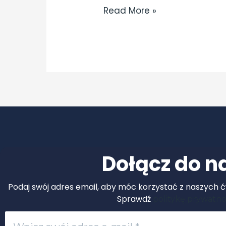
Read More »
adjectives-
Exercise
2
Dołącz do n
Podaj swój adres email, aby móc korzystać z naszych ćw
Sprawdź
politykę prywatno