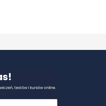
as!
iczeń, testów i kursów online.
ści