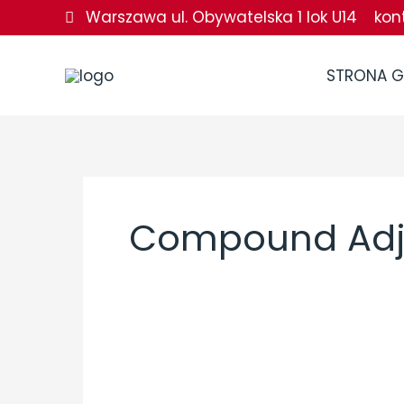
Przejdź
Warszawa ul. Obywatelska 1 lok U14
kon
do
treści
STRONA 
Compound Adj
Compound