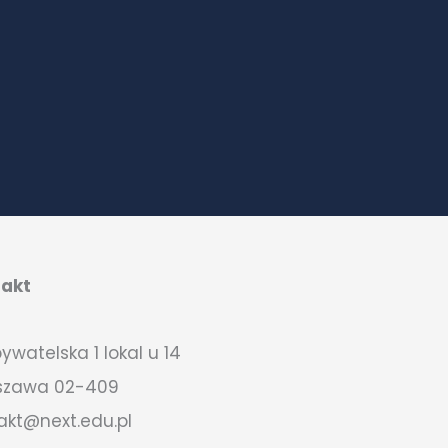
takt
bywatelska 1 lokal u 14
szawa 02-409
akt@next.edu.pl