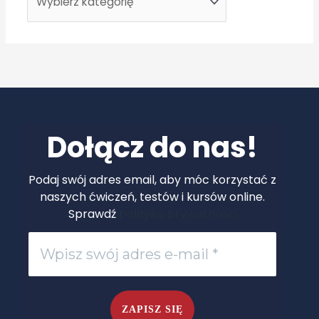
a
n
a
s
w
o
Dołącz do nas!
i
m
Podaj swój adres email, aby móc korzystać z
p
naszych ćwiczeń, testów i kursów online.
Sprawdź
politykę prywatności
o
z
i
o
m