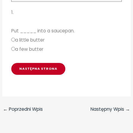
1.
Put _____ into a saucepan.
a little butter
a few butter
←
Poprzedni Wpis
Następny Wpis
→