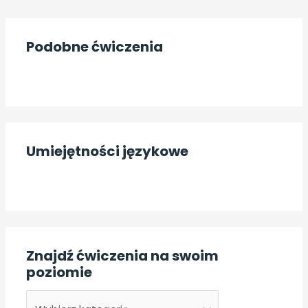
Z
Podobne ćwiczenia
n
a
j
d
ź
Umiejętności językowe
ć
w
i
c
z
Znajdź ćwiczenia na swoim
e
poziomie
n
i