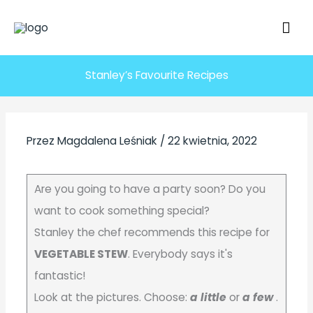
Przejdź
GŁ
do
ME
treści
Stanley’s Favourite Recipes
Przez
Magdalena Leśniak
/
22 kwietnia, 2022
Are you going to have a party soon? Do you
want to cook something special?
Stanley the chef recommends this recipe for
VEGETABLE STEW
. Everybody says it's
fantastic!
Look at the pictures. Choose:
a little
or
a few
.