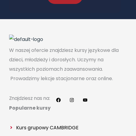
i
e
W naszej ofercie znajdziesz kursy językowe dla
dzieci, młodzieży i dorosłych. Uczymy na
wszystkich poziomach zaawansowania.
Prowadzimy lekcje stacjonarne oraz online.
F
I
Y
a
n
o
c
s
u
Znajdziesz nas na:
e
t
t
b
a
u
Popularne kursy
o
g
b
o
r
e
k
a
m
Kurs grupowy CAMBRIDGE